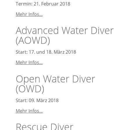
Termin: 21. Februar 2018
NITROX
Mehr Infos...
Kurs
Advanced Water Diver
(AOWD)
Start: 17. und 18. März 2018
Advanced
Mehr Infos...
Water
Open Water Diver
Diver
(AOWD)
(OWD)
Start: 09. März 2018
Open
Mehr Infos...
Water
Rescue Diver
Diver