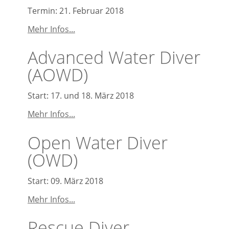
Termin: 21. Februar 2018
NITROX
Mehr Infos...
Kurs
Advanced Water Diver
(AOWD)
Start: 17. und 18. März 2018
Advanced
Mehr Infos...
Water
Open Water Diver
Diver
(AOWD)
(OWD)
Start: 09. März 2018
Open
Mehr Infos...
Water
Rescue Diver
Diver