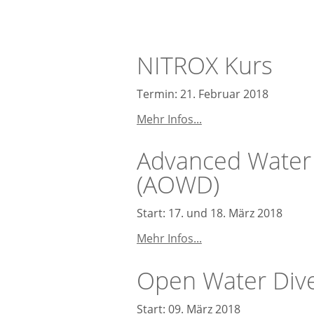
NITROX Kurs
Termin: 21. Februar 2018
NITROX
Mehr Infos...
Kurs
Advanced Water
(AOWD)
Start: 17. und 18. März 2018
Advanced
Mehr Infos...
Water
Diver
Open Water Div
(AOWD)
Start: 09. März 2018