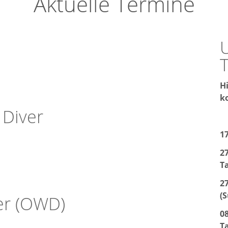
Aktuelle Termine
H
k
 Diver
1
27
T
2
(
er (OWD)
08
T