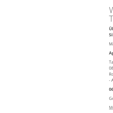
Ü
Si
M
Ap
T
08
Ro
- 
06
G
Me