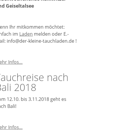
nd Geiseltalsee
enn Ihr mitkommen möchtet:
infach im
Laden
melden oder E.-
il: info@der-kleine-tauchladen.de !
Unsere
hr Infos...
Tauchausflüge
Tauchreise nach
ali 2018
m 12.10. bis 3.11.2018 geht es
ch Bali!
Tauchreise
hr Infos...