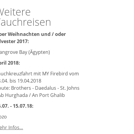
nach
Weitere
Bali
2018
Tauchreisen
ber Weihnachten und / oder
lvester 2017:
angrove Bay (Ägypten)
ril 2018:
auchkreuzfahrt mit MY Firebird vom
.04. bis 19.04.2018
ute: Brothers - Daedalus - St. Johns
Ab Hurghada / An Port Ghalib
.07. - 15.07.18:
ozo
Weitere
hr Infos...