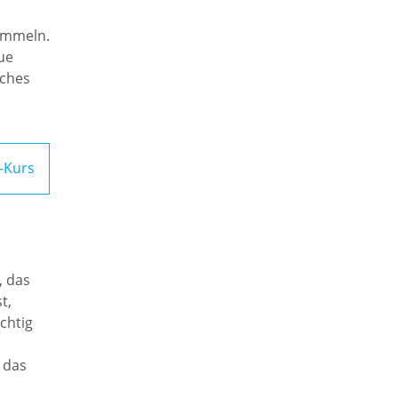
ammeln.
ue
sches
Kurs
, das
t,
chtig
 das
.