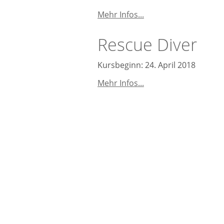
Open
Mehr Infos...
Water
Diver
Rescue Diver
(OWD)
Kursbeginn: 24. April 2018
Rescue
Mehr Infos...
Diver