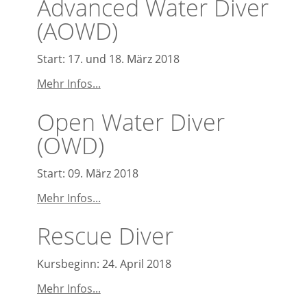
Advanced Water Diver
(AOWD)
Start: 17. und 18. März 2018
Advanced
Mehr Infos...
Water
Open Water Diver
Diver
(AOWD)
(OWD)
Start: 09. März 2018
Open
Mehr Infos...
Water
Rescue Diver
Diver
(OWD)
Kursbeginn: 24. April 2018
Rescue
Mehr Infos...
Diver