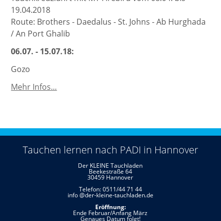
19.04.2018
Route: Brothers - Daedalus - St. Johns - Ab Hurghada
/ An Port Ghalib
06.07. - 15.07.18:
Gozo
Weitere
Mehr Infos...
Tauchreisen
Tauchen lernen nach PADI in Hannover
Der KLEINE Tauchladen
Beekestraße 64
30459 Hannover
Telefon: 0511/44 71 44
info @der-kleine-tauchladen.de
Eröffnung:
Ende Februar/Anfang März
Genaues Datum folgt!