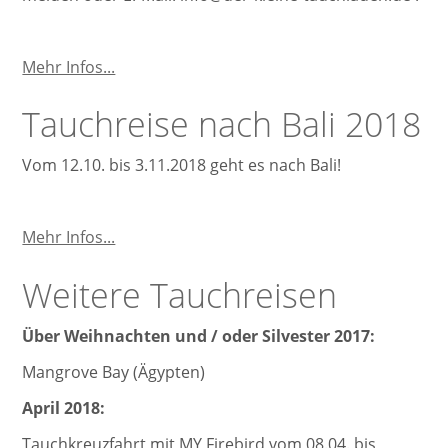
Unsere
Mehr Infos...
Tauchausflüge
Tauchreise nach Bali 2018
Vom 12.10. bis 3.11.2018 geht es nach Bali!
Tauchreise
Mehr Infos...
nach
Weitere Tauchreisen
Bali
2018
Über Weihnachten und / oder Silvester 2017:
Mangrove Bay (Ägypten)
April 2018:
Tauchkreuzfahrt mit MY Firebird vom 08.04. bis