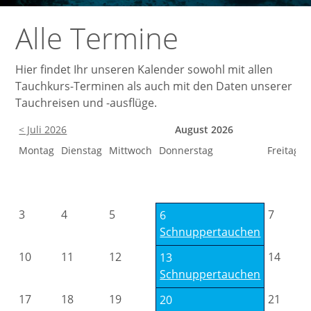
Alle Termine
Hier findet Ihr unseren Kalender sowohl mit allen
Tauchkurs-Terminen als auch mit den Daten unserer
Tauchreisen und -ausflüge.
< Juli 2026
August 2026
Mo
ntag
Di
enstag
Mi
ttwoch
Do
nnerstag
Fr
eitag
3
4
5
7
6
Schnuppertauchen
10
11
12
14
13
Schnuppertauchen
17
18
19
21
20